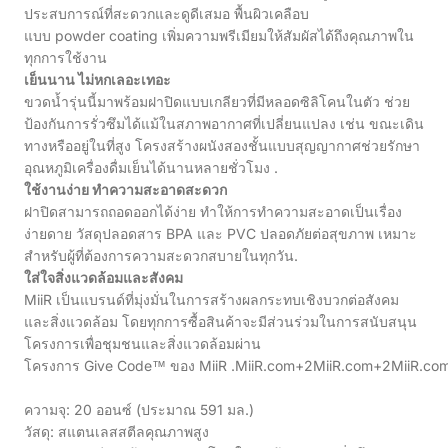
ประสบการณ์ที่สะดวกและดูดีเสมอ พื้นผิวเคลือบ
แบบ powder coating เพิ่มความพรีเมียมให้สัมผัสได้ถึงคุณภาพใน
ทุกการใช้งาน
เย็นนาน ไม่หกเลอะเทอะ
ขวดน้ำรุ่นนี้มาพร้อมฝาปิดแบบเกลียวที่มีหลอดซิลิโคนในตัว ช่วย
ป้องกันการรั่วซึมได้แม้ในสภาพอากาศที่เปลี่ยนแปลง เช่น ขณะเดิน
ทางหรืออยู่ในที่สูง โครงสร้างผนังสองชั้นแบบสุญญากาศช่วยรักษา
อุณหภูมิเครื่องดื่มเย็นได้นานหลายชั่วโมง .
ใช้งานง่าย ทำความสะอาดสะดวก
ฝาปิดสามารถถอดออกได้ง่าย ทำให้การทำความสะอาดเป็นเรื่อง
ง่ายดาย วัสดุปลอดสาร BPA และ PVC ปลอดภัยต่อสุขภาพ เหมาะ
สำหรับผู้ที่ต้องการความสะดวกสบายในทุกวัน.
ใส่ใจสิ่งแวดล้อมและสังคม
MiiR เป็นแบรนด์ที่มุ่งมั่นในการสร้างผลกระทบเชิงบวกต่อสังคม
และสิ่งแวดล้อม โดยทุกการซื้อสินค้าจะมีส่วนร่วมในการสนับสนุน
โครงการเพื่อชุมชนและสิ่งแวดล้อมผ่าน
โครงการ Give Code™ ของ MiiR .MiiR.com+2MiiR.com+2MiiR.co
ความจุ: 20 ออนซ์ (ประมาณ 591 มล.)
วัสดุ: สแตนเลสสตีลคุณภาพสูง