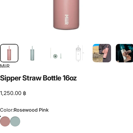
MiiR
Sipper
Straw
Bottle
16oz
1,250.00 ฿
Color
Color:
Rosewood Pink