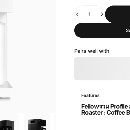
Quantity
S
Pairs well with
Features
Fellowรวม
Profile
Roaster : Coffee B