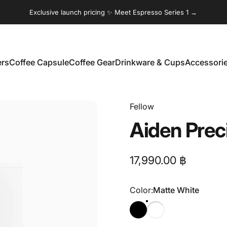
Exclusive launch pricing ✨ Meet Espresso Series 1 →
ers
Coffee Capsule
Coffee Gear
Drinkware & Cups
Accessori
Coffee Capsule
Coffee Gear
Drinkware & Cups
Accessories
Fellow
Aiden
Prec
17,990.00 ฿
Color
Color:
Matte White