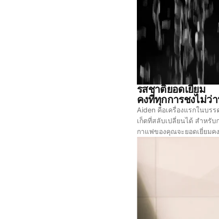
รสชาติยอดเยี่ยม
คงที่ทุกการชงไม่ว่า
Aiden คือเครื่องแรกในบรรด
เก็ตที่สลับเปลี่ยนได้ สำห
กาแฟของคุณจะยอดเยี่ยมคงที่