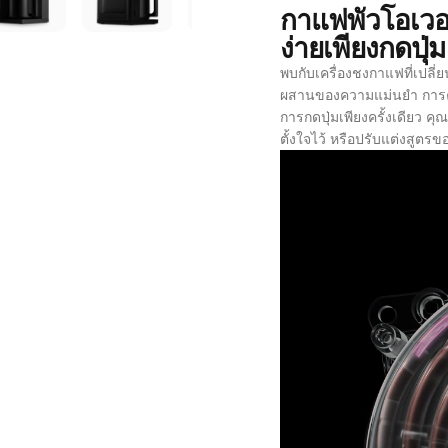
กาแฟพัวโอเวอร
ง่ายเพียงกดปุ่ม
พบกับเครื่องชงกาแฟที่เปลี่
ผสานของความแม่นยำ การค
การกดปุ่มเพียงครั้งเดียว ค
ตั้งใจไว้ หรือปรับแต่งสูต