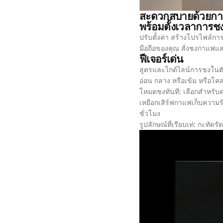
สะดวกสบายด้วยกา
พร้อมตั้งเวลาการช
ปรับตั้งค่า สร้างโปรไฟล์ก
มือถือของคุณ สั่งชงกาแฟแส
ฟีเจอร์เด่น
สูตรและไกด์ไลน์การชงในตัว
อ่อน กลาง หรือเข้ม หรือโค
โหมดชงทันที: เลือกสำหรับค
เหยือกเสิร์ฟกาแฟเก็บความ
ชั่วโมง
รูปลักษณ์ที่เรียบเท่: กะทัดร