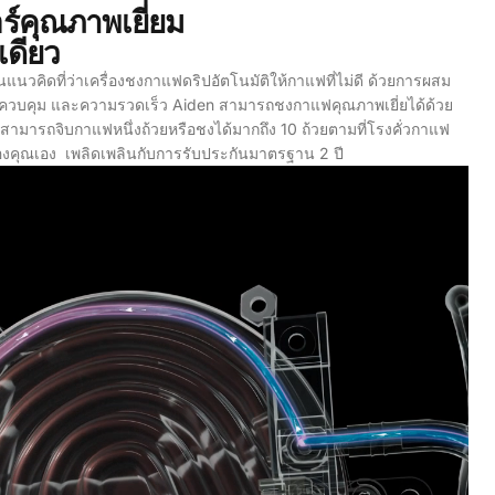
์คุณภาพเยี่ยม
เดียว
ยนแนวคิดที่ว่าเครื่องชงกาแฟดริปอัตโนมัติให้กาแฟที่ไม่ดี ด้วยการผสม
วบคุม และความรวดเร็ว Aiden สามารถชงกาแฟคุณภาพเยี่ยได้ด้วย
ุณสามารถจิบกาแฟหนึ่งถ้วยหรือชงได้มากถึง 10 ถ้วยตามที่โรงคั่วกาแฟ
รของคุณเอง
เพลิดเพลินกับการรับประกันมาตรฐาน 2 ปี