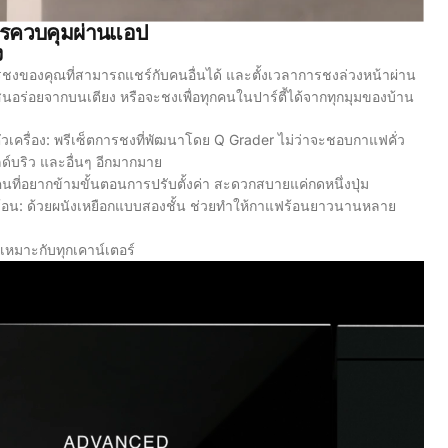
รควบคุมผ่านแอป
ง
ารชงของคุณที่สามารถแชร์กับคนอื่นได้ และตั้งเวลาการชงล่วงหน้าผ่าน
นอร่อยจากบนเตียง หรือจะชงเพื่อทุกคนในปาร์ตี้ได้จากทุกมุมของบ้าน
เครื่อง: พรีเซ็ตการชงที่พัฒนาโดย Q Grader ไม่ว่าจะชอบกาแฟคั่ว
ลด์บริว และอื่นๆ อีกมากมาย
นที่อยากข้ามขั้นตอนการปรับตั้งค่า สะดวกสบายแค่กดหนึ่งปุ่ม
ร้อน: ด้วยผนังเหยือกแบบสองชั้น ช่วยทำให้กาแฟร้อนยาวนานหลาย
ัดเหมาะกับทุกเคาน์เตอร์