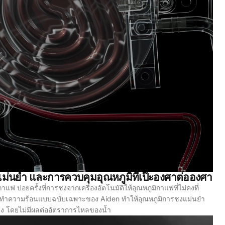
ม่นยำ และการควบคุมอุณหภูมิที่เป๊ะองศาต่อองศา
ฟ บ่อยครั้งที่การชงจากเครื่องอัตโนมัติให้อุณหภูมิกาแฟที่ไม่คงที่
ทำความร้อนแบบฉบับเฉพาะของ Aiden ทำให้อุณหภูมิการชงแม่นยำ
ง โดยไม่มีผลต่ออัตราการไหลของน้ำ