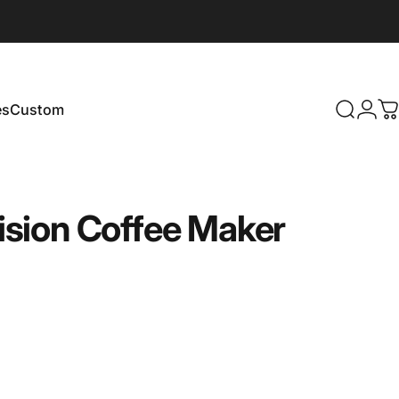
es
Custom
Search
Logi
C
Custom
ision
Coffee
Maker